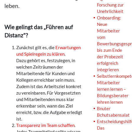
Forschung zur
leben.
Unehrlichkeit
Onboarding:
Neue
Wie gelingt das „Führen auf
Mitarbeiter
Distanz"?
vom
Bewerbungsgespr
Zunächst gilt es, die
Erwartungen
bis zum Ende
und Spielregeln zu klären
.
der Probezeit
Dazu gehört es, festzulegen, in
erfolgreich
welchen Zeiträumen der
integrieren
Mitarbeitende für Kunden und
Selbstlernkompet
Kollegen erreichbar sein muss.
Mitarbeiter
Zudem ist das Arbeitsziel konkret
lernen lernen –
zu vereinbaren. Für Vorgesetzten
Bildungsberater
und Mitarbeitenden muss klar
lehren lernen
erkennbar sein, wann das Ziel
Bnuter
erreicht, bzw. die Aufgabe erledigt
Bchutsabensalat
ist.
Entscheidungshilf
Transparenz im Team schaffen
.
Das
Jedes Teammitglied sollte wissen,