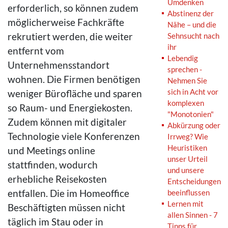
Umdenken
erforderlich, so können zudem
Abstinenz der
möglicherweise Fachkräfte
Nähe – und die
rekrutiert werden, die weiter
Sehnsucht nach
ihr
entfernt vom
Lebendig
Unternehmensstandort
sprechen -
wohnen. Die Firmen benötigen
Nehmen Sie
sich in Acht vor
weniger Bürofläche und sparen
komplexen
so Raum- und Energiekosten.
"Monotonien"
Zudem können mit digitaler
Abkürzung oder
Technologie viele Konferenzen
Irrweg? Wie
Heuristiken
und Meetings online
unser Urteil
stattfinden, wodurch
und unsere
erhebliche Reisekosten
Entscheidungen
entfallen. Die im Homeoffice
beeinflussen
Lernen mit
Beschäftigten müssen nicht
allen Sinnen - 7
täglich im Stau oder in
Tipps für