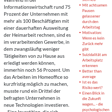
Mit achtsamen
Informationswirtschaft rund 75
Pausen
Prozent der Unternehmen mit
gelassener
mehr als 100 Beschäftigten mit
durch den
Arbeitstag
einer dauerhaften Ausweitung
Motivation:
der Heimarbeit rechnen, sind es
Wenn es kein
im verarbeitenden Gewerbe, in
Zurück mehr
dem zwangsläufig weniger
gibt
Suizidalität am
Tätigkeiten von zu Hause aus
Arbeitsplatz
erledigt werden können,
erkennen
immerhin noch 56 Prozent. Um
Better than
das Arbeiten im Homeoffice so
average
Ist es das
kurzfristig möglich zu machen,
Risiko wert?
musste rund ein Drittel der
Einen Blick in
befragten Unternehmen in
die Zukunft
wagen... - die
neue Technologien investieren.
psychologischen
– Eine Investition, die sich