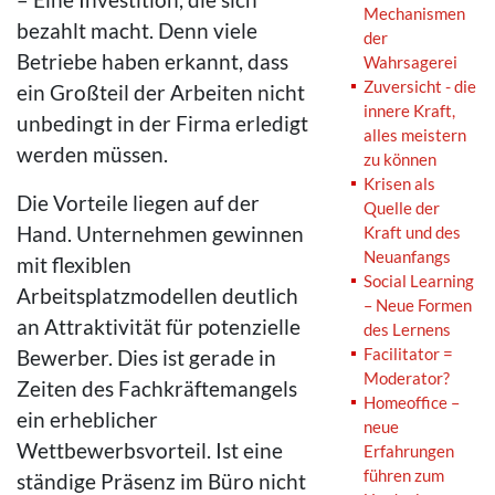
Mechanismen
bezahlt macht. Denn viele
der
Betriebe haben erkannt, dass
Wahrsagerei
Zuversicht - die
ein Großteil der Arbeiten nicht
innere Kraft,
unbedingt in der Firma erledigt
alles meistern
werden müssen.
zu können
Krisen als
Die Vorteile liegen auf der
Quelle der
Hand. Unternehmen gewinnen
Kraft und des
Neuanfangs
mit flexiblen
Social Learning
Arbeitsplatzmodellen deutlich
– Neue Formen
an Attraktivität für potenzielle
des Lernens
Facilitator =
Bewerber. Dies ist gerade in
Moderator?
Zeiten des Fachkräftemangels
Homeoffice –
ein erheblicher
neue
Wettbewerbsvorteil. Ist eine
Erfahrungen
führen zum
ständige Präsenz im Büro nicht