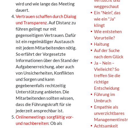
vertuscht und
wird und wie lange das Meeting
weggeschaut
dauert.
Ein "Nein", das
Vertrauen schaffen durch Dialog
wie ein "Ja"
und Transparenz
. Auf Distanz zu
klingt
führen gelingt nur mit
Wie entstehen
gegenseitigem Vertrauen. Dafür
Vorurteile?
ist ein regelmäßiger Austausch
Haltung
mit jedem Mitarbeitenden nötig.
Auf der Suche
So erfährt der Vorgesetzte
nach dem Glück
Informationen über den Stand der
Ja – Nein –
Aufgabenerreichung, aber auch
Vielleicht? So
von Unsicherheiten, Konflikten
treffen Sie die
und Sorgen und kann
richtige
gegebenenfalls rechtzeitig
Entscheidung
Unterstützung anbieten. Die
Führung im
Mitarbeitenden sollten wissen,
Umbruch
dass die Führungskraft für sie
Empathie als
jederzeit ansprechbar ist.
unverzichtbares
Onlinemeetings sorgfältig vor-
Managementinst
und nachbereiten
: Ob als
Achtsamkeit