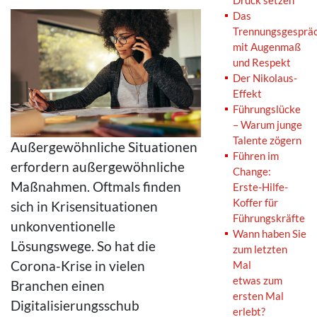
Druck setzen
Das
Trennungsgesprä
mit Augenmaß
und Respekt
Der Nikolaus-
Effekt
Führungslücke
– Warum junge
Talente zögern
Außergewöhnliche Situationen
Führen im
erfordern außergewöhnliche
Change:
Maßnahmen. Oftmals finden
Erste-Hilfe-
Koffer für
sich in Krisensituationen
Führungskräfte
unkonventionelle
Wann haben Sie
Lösungswege. So hat die
zum letzten
Corona-Krise in vielen
Mal
etwas zum
Branchen einen
ersten Mal
Digitalisierungsschub
erlebt?