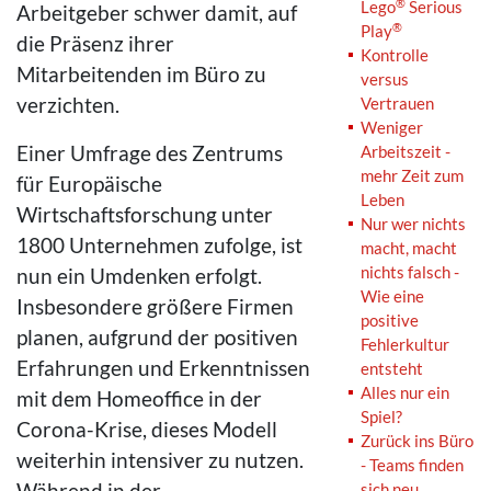
®
Lego
Serious
Arbeitgeber schwer damit, auf
®
Play
die Präsenz ihrer
Kontrolle
Mitarbeitenden im Büro zu
versus
verzichten.
Vertrauen
Weniger
Einer Umfrage des Zentrums
Arbeitszeit -
mehr Zeit zum
für Europäische
Leben
Wirtschaftsforschung unter
Nur wer nichts
1800 Unternehmen zufolge, ist
macht, macht
nichts falsch -
nun ein Umdenken erfolgt.
Wie eine
Insbesondere größere Firmen
positive
planen, aufgrund der positiven
Fehlerkultur
Erfahrungen und Erkenntnissen
entsteht
Alles nur ein
mit dem Homeoffice in der
Spiel?
Corona-Krise, dieses Modell
Zurück ins Büro
weiterhin intensiver zu nutzen.
- Teams finden
Während in der
sich neu