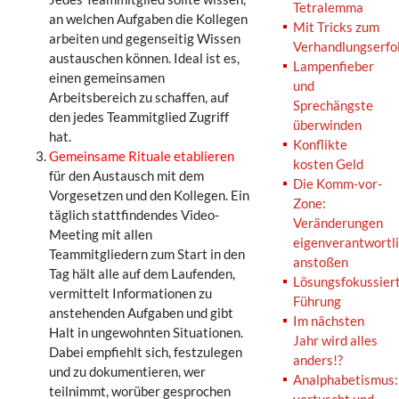
Tetralemma
an welchen Aufgaben die Kollegen
Mit Tricks zum
arbeiten und gegenseitig Wissen
Verhandlungserfo
austauschen können. Ideal ist es,
Lampenfieber
einen gemeinsamen
und
Arbeitsbereich zu schaffen, auf
Sprechängste
den jedes Teammitglied Zugriff
überwinden
hat.
Konflikte
Gemeinsame Rituale etablieren
kosten Geld
für den Austausch mit dem
Die Komm-vor-
Vorgesetzen und den Kollegen. Ein
Zone:
täglich stattfindendes Video-
Veränderungen
Meeting mit allen
eigenverantwortl
Teammitgliedern zum Start in den
anstoßen
Tag hält alle auf dem Laufenden,
Lösungsfokussier
vermittelt Informationen zu
Führung
anstehenden Aufgaben und gibt
Im nächsten
Halt in ungewohnten Situationen.
Jahr wird alles
Dabei empfiehlt sich, festzulegen
anders!?
und zu dokumentieren, wer
Analphabetismus:
teilnimmt, worüber gesprochen