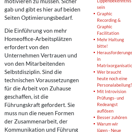
motivieren zu müssen. Sicher
Lippenbekenntnis
sein
gab und gibt es hier auf beiden
Graphic
Seiten Optimierungsbedarf.
Recording &
Graphic
Die Einführung von mehr
Facilitation
Homeoffice-Arbeitsplätzen
Mehr Haltung
bitte!
erfordert von den
Herausforderung
Unternehmen Vertrauen und
in
von den Mitarbeitenden
Matrixorganisati
Selbstdisziplin. Sind die
Wer braucht
heute noch eine
technischen Voraussetzungen
Personalabeilung
für die Arbeit von Zuhause
Mit Introvision
geschaffen, ist die
Prüfungs- und
Führungskraft gefordert. Sie
Redeangst
auflösen
muss nun die neuen Formen
Besser zuhören
der Zusammenarbeit, der
Warum wir
Kommunikation und Führung
lügen - Neue