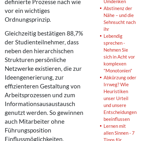
definierte Prozesse nach wie
Umdenken
Abstinenz der
vor ein wichtiges
Nähe – und die
Ordnungsprinzip.
Sehnsucht nach
ihr
Gleichzeitig bestätigen 88,7%
Lebendig
der Studienteilnehmer, dass
sprechen -
Nehmen Sie
neben den hierarchischen
sich in Acht vor
Strukturen persönliche
komplexen
Netzwerke existieren, die zur
"Monotonien"
Ideengenerierung, zur
Abkürzung oder
Irrweg? Wie
effizienteren Gestaltung von
Heuristiken
Arbeitsprozessen und zum
unser Urteil
Informationsausaustausch
und unsere
genutzt werden. So gewinnen
Entscheidungen
beeinflussen
auch Mitarbeiter ohne
Lernen mit
Führungsposition
allen Sinnen - 7
Einflussmöglichkeiten.
Tipps für