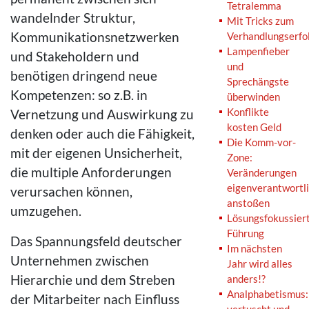
Tetralemma
wandelnder Struktur,
Mit Tricks zum
Kommunikationsnetzwerken
Verhandlungserfo
Lampenfieber
und Stakeholdern und
und
benötigen dringend neue
Sprechängste
Kompetenzen: so z.B. in
überwinden
Konflikte
Vernetzung und Auswirkung zu
kosten Geld
denken oder auch die Fähigkeit,
Die Komm-vor-
mit der eigenen Unsicherheit,
Zone:
die multiple Anforderungen
Veränderungen
eigenverantwortl
verursachen können,
anstoßen
umzugehen.
Lösungsfokussier
Führung
Das Spannungsfeld deutscher
Im nächsten
Unternehmen zwischen
Jahr wird alles
Hierarchie und dem Streben
anders!?
Analphabetismus:
der Mitarbeiter nach Einfluss