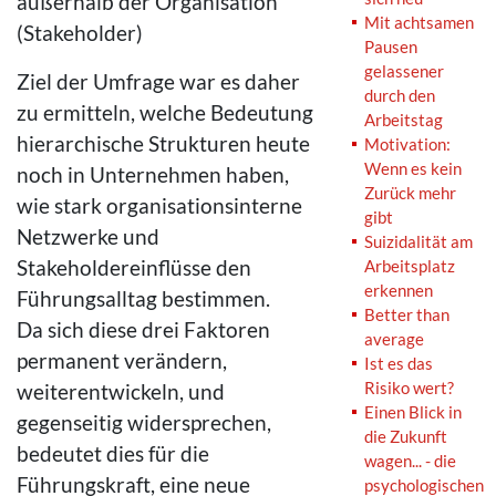
außerhalb der Organisation
Mit achtsamen
(Stakeholder)
Pausen
gelassener
Ziel der Umfrage war es daher
durch den
zu ermitteln, welche Bedeutung
Arbeitstag
hierarchische Strukturen heute
Motivation:
Wenn es kein
noch in Unternehmen haben,
Zurück mehr
wie stark organisationsinterne
gibt
Netzwerke und
Suizidalität am
Stakeholdereinflüsse den
Arbeitsplatz
erkennen
Führungsalltag bestimmen.
Better than
Da sich diese drei Faktoren
average
permanent verändern,
Ist es das
Risiko wert?
weiterentwickeln, und
Einen Blick in
gegenseitig widersprechen,
die Zukunft
bedeutet dies für die
wagen... - die
Führungskraft, eine neue
psychologischen