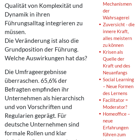
Mechanismen
Qualität von Komplexität und
der
Dynamik in ihren
Wahrsagerei
Führungsalltag integrieren zu
Zuversicht - die
müssen.
innere Kraft,
alles meistern
Die Veränderung ist also die
zu können
Grundposition der Führung.
Krisen als
Welche Auswirkungen hat das?
Quelle der
Kraft und des
Die Umfrageergebnisse
Neuanfangs
Social Learning
überraschen. 65,6% der
– Neue Formen
Befragten empfinden ihr
des Lernens
Unternehmen als hierarchisch
Facilitator =
und von Vorschriften und
Moderator?
Homeoffice –
Regularien geprägt. Für
neue
deutsche Unternehmen sind
Erfahrungen
formale Rollen und klar
führen zum