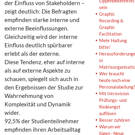
Lippenbekenntnis
der Einfluss von Stakeholdern –
sein
zeigt deutlich: Die Befragten
Graphic
empfinden starke interne und
Recording &
Graphic
externe Beeinflussungen.
Facilitation
Gleichzeitig wird der interne
Mehr Haltung
Einfluss deutlich spürbarer
bitte!
erlebt als der externe.
Herausforderung
in
Diese Tendenz, eher auf interne
Matrixorganisati
als auf externe Aspekte zu
Wer braucht
schauen, spiegelt sich auch in
heute noch eine
den Ergebnissen der Studie zur
Personalabeilung
Mit Introvision
Wahrnehmung von
Prüfungs- und
Komplexität und Dynamik
Redeangst
wider.
auflösen
Besser zuhören
92,5% der Studienteilnehmer
Warum wir
empfinden ihren Arbeitsalltag
lügen - Neue