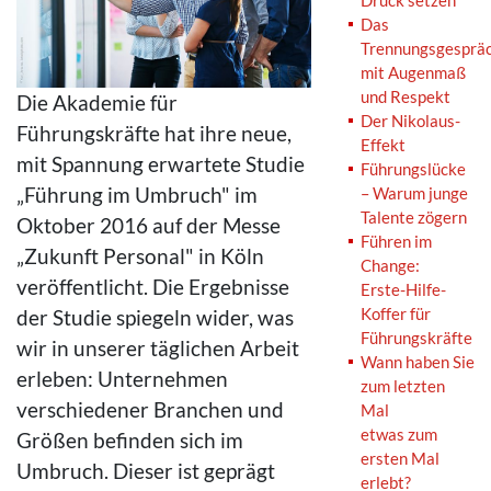
Druck setzen
Das
Trennungsgesprä
mit Augenmaß
und Respekt
Die Akademie für
Der Nikolaus-
Führungskräfte hat ihre neue,
Effekt
mit Spannung erwartete Studie
Führungslücke
„Führung im Umbruch" im
– Warum junge
Talente zögern
Oktober 2016 auf der Messe
Führen im
„Zukunft Personal" in Köln
Change:
veröffentlicht. Die Ergebnisse
Erste-Hilfe-
Koffer für
der Studie spiegeln wider, was
Führungskräfte
wir in unserer täglichen Arbeit
Wann haben Sie
erleben: Unternehmen
zum letzten
verschiedener Branchen und
Mal
etwas zum
Größen befinden sich im
ersten Mal
Umbruch. Dieser ist geprägt
erlebt?