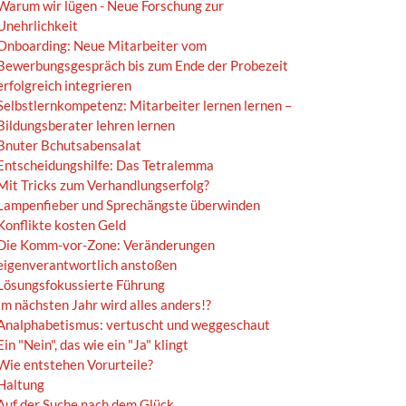
Warum wir lügen - Neue Forschung zur
Unehrlichkeit
Onboarding: Neue Mitarbeiter vom
Bewerbungsgespräch bis zum Ende der Probezeit
erfolgreich integrieren
Selbstlernkompetenz: Mitarbeiter lernen lernen –
Bildungsberater lehren lernen
Bnuter Bchutsabensalat
Entscheidungshilfe: Das Tetralemma
Mit Tricks zum Verhandlungserfolg?
Lampenfieber und Sprechängste überwinden
Konflikte kosten Geld
Die Komm-vor-Zone: Veränderungen
eigenverantwortlich anstoßen
Lösungsfokussierte Führung
Im nächsten Jahr wird alles anders!?
Analphabetismus: vertuscht und weggeschaut
Ein "Nein", das wie ein "Ja" klingt
Wie entstehen Vorurteile?
Haltung
Auf der Suche nach dem Glück