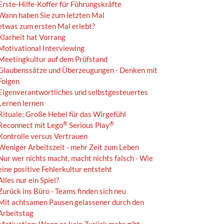
Erste-Hilfe-Koffer für Führungskräfte
Wann haben Sie zum letzten Mal
etwas zum ersten Mal erlebt?
Klarheit hat Vorrang
Motivational Interviewing
Meetingkultur auf dem Prüfstand
Glaubenssätze und Überzeugungen - Denken mit
Folgen
Eigenverantwortliches und selbstgesteuertes
Lernen lernen
Rituale: Große Hebel für das Wirgefühl
®
®
Reconnect mit Lego
Serious Play
Kontrolle versus Vertrauen
Weniger Arbeitszeit - mehr Zeit zum Leben
Nur wer nichts macht, macht nichts falsch - Wie
eine positive Fehlerkultur entsteht
Alles nur ein Spiel?
Zurück ins Büro - Teams finden sich neu
Mit achtsamen Pausen gelassener durch den
Arbeitstag