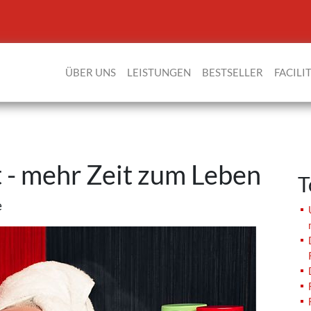
ÜBER UNS
LEISTUNGEN
BESTSELLER
FACILI
 - mehr Zeit zum Leben
T
e