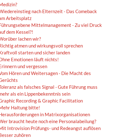
Medizin?
Wiedereinstieg nach Elternzeit - Das Comeback
am Arbeitsplatz
Führungsebene Mittelmanagement - Zu viel Druck
auf dem Kessel?!
Worüber lachen wir?
Richtig atmen und wirkungsvoll sprechen
Kraftvoll starten und sicher landen
Ohne Emotionen läuft nichts!
Erinnern und vergessen
Vom Hören und Weitersagen - Die Macht des
Gerüchts
Toleranz als falsches Signal - Gute Führung muss
mehr als ein Lippenbekenntnis sein
Graphic Recording & Graphic Facilitation
Mehr Haltung bitte!
Herausforderungen in Matrixorganisationen
Wer braucht heute noch eine Personalabeilung?
Mit Introvision Prüfungs- und Redeangst auflösen
Besser zuhören