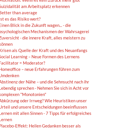
Motivation: Wenn es kein Zurück mehr gibt
Suizidalität am Arbeitsplatz erkennen
Better than average
Ist es das Risiko wert?
Einen Blick in die Zukunft wagen... - die
psychologischen Mechanismen der Wahrsagerei
Zuversicht - die innere Kraft, alles meistern zu
können
Krisen als Quelle der Kraft und des Neuanfangs
Social Learning – Neue Formen des Lernens
Facilitator = Moderator?
Homeoffice – neue Erfahrungen führen zum
Umdenken
Abstinenz der Nähe – und die Sehnsucht nach ihr
Lebendig sprechen - Nehmen Sie sich in Acht vor
komplexen "Monotonien"
Abkürzung oder Irrweg? Wie Heuristiken unser
Urteil und unsere Entscheidungen beeinflussen
Lernen mit allen Sinnen - 7 Tipps für erfolgreiches
Lernen
Placebo-Effekt: Heilen Gedanken besser als