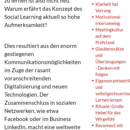
zu lernen ist also nicht neu.
Klarheit hat
Warum erfährt das Konzept des
Vorrang
Social Learning aktuell so hohe
Motivational
Interviewing
Aufmerksamkeit?
Meetingkultur
auf dem
Prüfstand
Dies resultiert aus den enorm
Glaubenssätze
gestiegenen
und
Kommunikationsmöglichkeiten
Überzeugungen
- Denken mit
im Zuge der rasant
Folgen
voranschreitenden
Eigenverantwortl
Digitalisierung und neuen
und
selbstgesteuerte
Technologien. Der
Lernen lernen
Zusammenschluss in sozialen
Rituale: Große
Netzwerken, wie etwa
Hebel für das
Facebook oder im Business
Wirgefühl
Reconnect mit
LinkedIn, macht eine weltweite