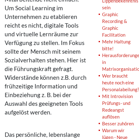
Lippenbekenntnis
Um Social Learning im
sein
Graphic
Unternehmen zu etablieren
Recording &
reicht es nicht, digitale Tools
Graphic
und virtuelle Lernräume zur
Facilitation
Mehr Haltung
Verfügung zu stellen. Im Fokus
bitte!
sollte der Mensch mit seinem
Herausforderung
Sozialverhalten stehen. Hier ist
in
die Führungskraft gefragt.
Matrixorganisati
Wer braucht
Widerstände können z.B. durch
heute noch eine
frühzeitige Information und
Personalabeilung
Einbeziehung z. B. bei der
Mit Introvision
Auswahl des geeigneten Tools
Prüfungs- und
Redeangst
aufgelöst werden.
auflösen
Besser zuhören
Warum wir
Das persönliche, lebenslange
lügen - Neue