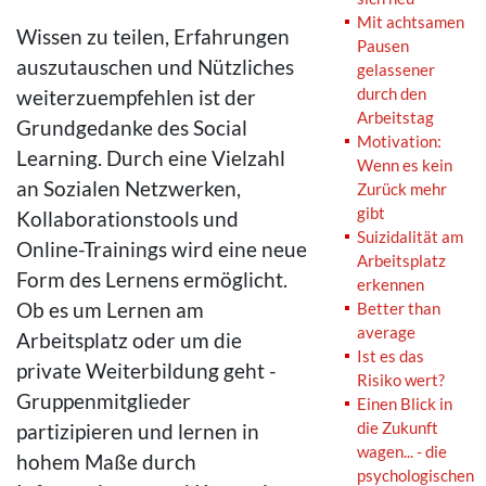
Mit achtsamen
Wissen zu teilen, Erfahrungen
Pausen
auszutauschen und Nützliches
gelassener
durch den
weiterzuempfehlen ist der
Arbeitstag
Grundgedanke des Social
Motivation:
Learning. Durch eine Vielzahl
Wenn es kein
an Sozialen Netzwerken,
Zurück mehr
gibt
Kollaborationstools und
Suizidalität am
Online-Trainings wird eine neue
Arbeitsplatz
Form des Lernens ermöglicht.
erkennen
Ob es um Lernen am
Better than
average
Arbeitsplatz oder um die
Ist es das
private Weiterbildung geht -
Risiko wert?
Gruppenmitglieder
Einen Blick in
die Zukunft
partizipieren und lernen in
wagen... - die
hohem Maße durch
psychologischen