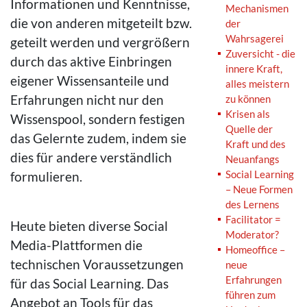
Informationen und Kenntnisse,
Mechanismen
die von anderen mitgeteilt bzw.
der
Wahrsagerei
geteilt werden und vergrößern
Zuversicht - die
durch das aktive Einbringen
innere Kraft,
eigener Wissensanteile und
alles meistern
Erfahrungen nicht nur den
zu können
Krisen als
Wissenspool, sondern festigen
Quelle der
das Gelernte zudem, indem sie
Kraft und des
dies für andere verständlich
Neuanfangs
Social Learning
formulieren.
– Neue Formen
des Lernens
Facilitator =
Heute bieten diverse Social
Moderator?
Media-Plattformen die
Homeoffice –
technischen Voraussetzungen
neue
Erfahrungen
für das Social Learning. Das
führen zum
Angebot an Tools für das