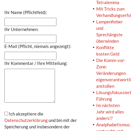
Tetralemma
Mit Tricks zum
Ihr Name (Pflichtfeld):
Verhandlungserfo
Lampenfieber
und
Ihr Unternehmen:
Sprechängste
überwinden
E-Mail (Pflicht, niemals angezeigt):
Konflikte
kosten Geld
Die Komm-vor-
Ihr Kommentar / Ihre Mitteilung:
Zone:
Veränderungen
eigenverantwortl
anstoßen
Lösungsfokussier
Führung
Im nächsten
Jahr wird alles
Ich akzeptiere die
anders!?
Datenschutzerklärung
und bin mit der
Analphabetismus:
Speicherung und insbesondere der