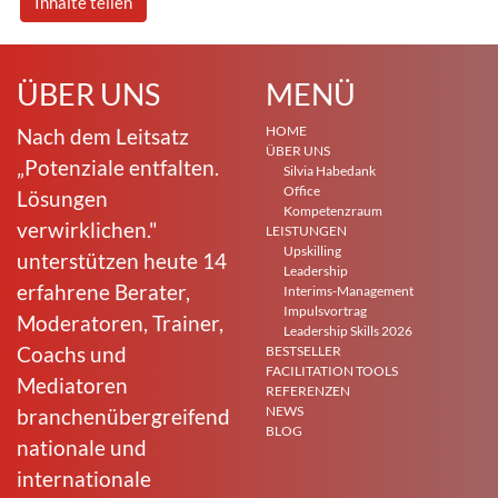
Inhalte teilen
ÜBER UNS
MENÜ
HOME
Nach dem Leitsatz
ÜBER UNS
„Potenziale entfalten.
Silvia Habedank
Office
Lösungen
Kompetenzraum
verwirklichen."
LEISTUNGEN
Upskilling
unterstützen heute 14
Leadership
erfahrene Berater,
Interims-Management
Impulsvortrag
Moderatoren, Trainer,
Leadership Skills 2026
Coachs und
BESTSELLER
FACILITATION TOOLS
Mediatoren
REFERENZEN
NEWS
branchenübergreifend
BLOG
nationale und
internationale