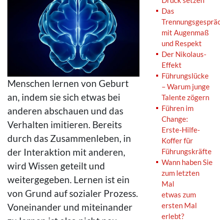
Druck setzen
Das
Trennungsgesprä
mit Augenmaß
und Respekt
Der Nikolaus-
Effekt
Führungslücke
Menschen lernen von Geburt
– Warum junge
an, indem sie sich etwas bei
Talente zögern
Führen im
anderen abschauen und das
Change:
Verhalten imitieren. Bereits
Erste-Hilfe-
durch das Zusammenleben, in
Koffer für
der Interaktion mit anderen,
Führungskräfte
Wann haben Sie
wird Wissen geteilt und
zum letzten
weitergegeben. Lernen ist ein
Mal
von Grund auf sozialer Prozess.
etwas zum
ersten Mal
Voneinander und miteinander
erlebt?