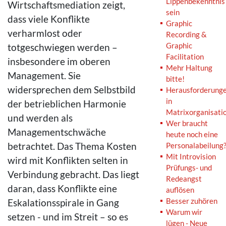
Lippenbekenntnis
Wirtschaftsmediation zeigt,
sein
dass viele Konflikte
Graphic
verharmlost oder
Recording &
Graphic
totgeschwiegen werden –
Facilitation
insbesondere im oberen
Mehr Haltung
Management. Sie
bitte!
widersprechen dem Selbstbild
Herausforderung
in
der betrieblichen Harmonie
Matrixorganisati
und werden als
Wer braucht
Managementschwäche
heute noch eine
betrachtet. Das Thema Kosten
Personalabeilung
Mit Introvision
wird mit Konflikten selten in
Prüfungs- und
Verbindung gebracht. Das liegt
Redeangst
daran, dass Konflikte eine
auflösen
Besser zuhören
Eskalationsspirale in Gang
Warum wir
setzen - und im Streit – so es
lügen - Neue