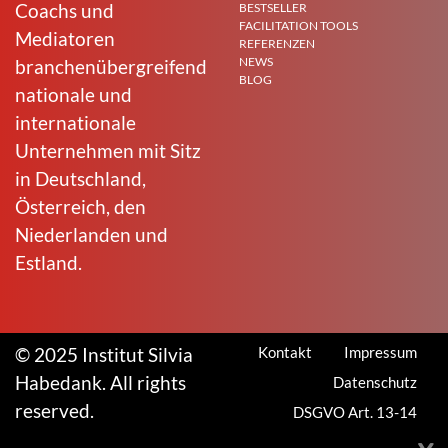
Coachs und
BESTSELLER
FACILITATION TOOLS
Mediatoren
REFERENZEN
NEWS
branchenübergreifend
BLOG
nationale und
internationale
Unternehmen mit Sitz
in Deutschland,
Österreich, den
Niederlanden und
Estland.
© 2025 Institut Silvia
Kontakt
Impressum
Habedank. All rights
Datenschutz
reserved.
DSGVO Art. 13-14