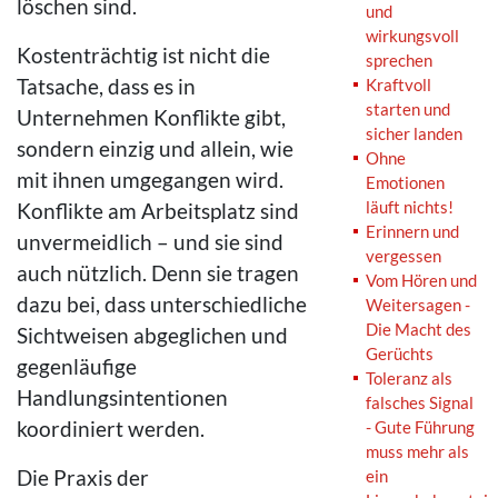
löschen sind.
und
wirkungsvoll
Kostenträchtig ist nicht die
sprechen
Tatsache, dass es in
Kraftvoll
starten und
Unternehmen Konflikte gibt,
sicher landen
sondern einzig und allein, wie
Ohne
mit ihnen umgegangen wird.
Emotionen
läuft nichts!
Konflikte am Arbeitsplatz sind
Erinnern und
unvermeidlich – und sie sind
vergessen
auch nützlich. Denn sie tragen
Vom Hören und
dazu bei, dass unterschiedliche
Weitersagen -
Die Macht des
Sichtweisen abgeglichen und
Gerüchts
gegenläufige
Toleranz als
Handlungsintentionen
falsches Signal
koordiniert werden.
- Gute Führung
muss mehr als
Die Praxis der
ein