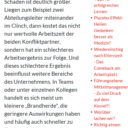
Schaden ist deutlich größer.
erfolgreiches
Liegen zum Beispiel zwei
Lernen
Abteilungsleiter miteinander
Placebo-Effekt:
Heilen
im Clinch, dann kostet das nicht
Gedanken
nur wertvolle Arbeitszeit der
besser als
beiden Konfliktpartner,
Medizin?
sondern hat ein schlechteres
Wiedereinstieg
nach Elternzeit
Arbeitsergebnis zur Folge. Und
- Das
dieses schlechtere Ergebnis
Comeback am
beeinflusst weitere Bereiche
Arbeitsplatz
Führungsebene
des Unternehmens. In Teams
Mittelmanageme
oder unter einzelnen Kollegen
- Zu viel Druck
handelt es sich meist um
auf dem
kleinere „Brandherde", die
Kessel?!
Worüber
geringere Auswirkungen haben
lachen wir?
und häufig auch schneller zu
Richtig atmen