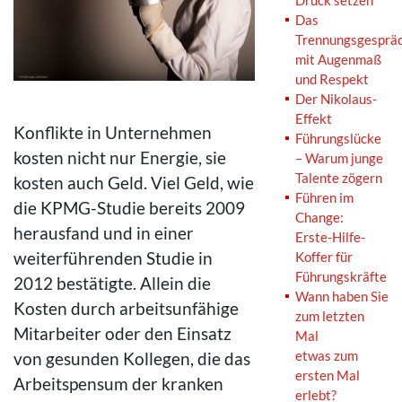
Druck setzen
Das
Trennungsgesprä
mit Augenmaß
und Respekt
Der Nikolaus-
Effekt
Konflikte in Unternehmen
Führungslücke
kosten nicht nur Energie, sie
– Warum junge
Talente zögern
kosten auch Geld. Viel Geld, wie
Führen im
die KPMG-Studie bereits 2009
Change:
herausfand und in einer
Erste-Hilfe-
weiterführenden Studie in
Koffer für
Führungskräfte
2012 bestätigte. Allein die
Wann haben Sie
Kosten durch arbeitsunfähige
zum letzten
Mitarbeiter oder den Einsatz
Mal
etwas zum
von gesunden Kollegen, die das
ersten Mal
Arbeitspensum der kranken
erlebt?