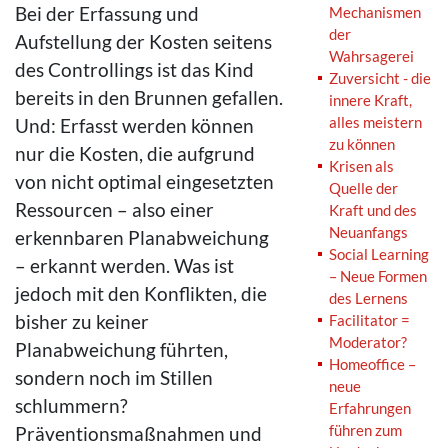
Bei der Erfassung und
Mechanismen
der
Aufstellung der Kosten seitens
Wahrsagerei
des Controllings ist das Kind
Zuversicht - die
bereits in den Brunnen gefallen.
innere Kraft,
alles meistern
Und: Erfasst werden können
zu können
nur die Kosten, die aufgrund
Krisen als
von nicht optimal eingesetzten
Quelle der
Ressourcen – also einer
Kraft und des
Neuanfangs
erkennbaren Planabweichung
Social Learning
– erkannt werden. Was ist
– Neue Formen
jedoch mit den Konflikten, die
des Lernens
bisher zu keiner
Facilitator =
Moderator?
Planabweichung führten,
Homeoffice –
sondern noch im Stillen
neue
schlummern?
Erfahrungen
führen zum
Präventionsmaßnahmen und