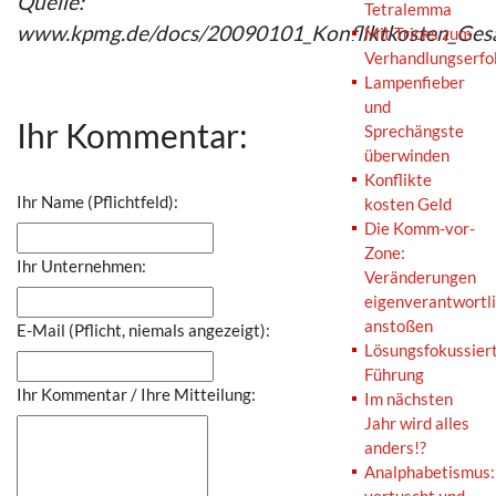
Quelle:
Tetralemma
www.kpmg.de/docs/20090101_Konfliktkosten_Ges
Mit Tricks zum
Verhandlungserfo
Lampenfieber
und
Ihr Kommentar:
Sprechängste
überwinden
Konflikte
Ihr Name (Pflichtfeld):
kosten Geld
Die Komm-vor-
Zone:
Ihr Unternehmen:
Veränderungen
eigenverantwortl
anstoßen
E-Mail (Pflicht, niemals angezeigt):
Lösungsfokussier
Führung
Ihr Kommentar / Ihre Mitteilung:
Im nächsten
Jahr wird alles
anders!?
Analphabetismus: