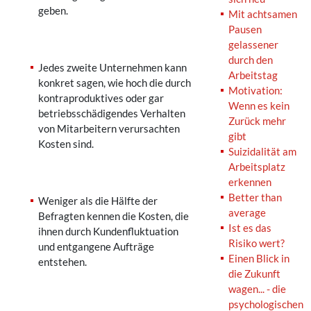
geben.
Mit achtsamen
Pausen
gelassener
durch den
Jedes zweite Unternehmen kann
Arbeitstag
konkret sagen, wie hoch die durch
Motivation:
kontraproduktives oder gar
Wenn es kein
betriebsschädigendes Verhalten
Zurück mehr
von Mitarbeitern verursachten
gibt
Kosten sind.
Suizidalität am
Arbeitsplatz
erkennen
Better than
Weniger als die Hälfte der
average
Befragten kennen die Kosten, die
Ist es das
ihnen durch Kundenfluktuation
Risiko wert?
und entgangene Aufträge
Einen Blick in
entstehen.
die Zukunft
wagen... - die
psychologischen