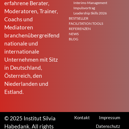
erfahrene Berater,
Interims-Management
Impulsvortrag
Moderatoren, Trainer,
Leadership Skills 2026
Coachs und
BESTSELLER
FACILITATION TOOLS
Mediatoren
REFERENZEN
NEWS
branchenübergreifend
BLOG
nationale und
internationale
Unternehmen mit Sitz
in Deutschland,
Österreich, den
Niederlanden und
Estland.
© 2025 Institut Silvia
Kontakt
Impressum
Habedank. All rights
Datenschutz